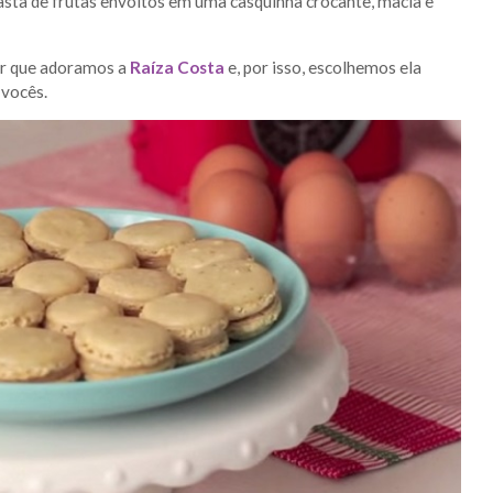
sta de frutas envoltos em uma casquinha crocante, macia e
er que adoramos a
Raíza Costa
e, por isso, escolhemos ela
 vocês.