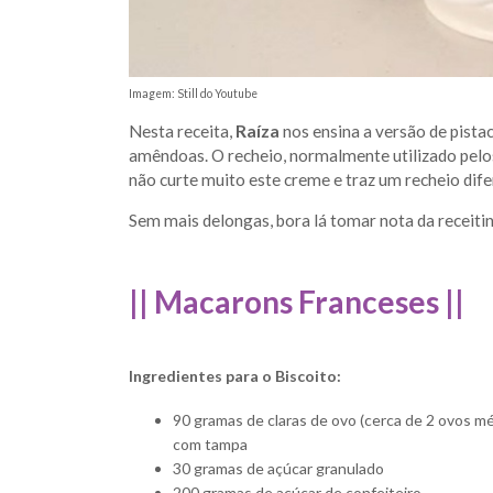
Imagem: Still do Youtube
Nesta receita,
Raíza
nos ensina a versão de pista
amêndoas. O recheio, normalmente utilizado pelo
não curte muito este creme e traz um recheio difer
Sem mais delongas, bora lá tomar nota da receitinh
|| Macarons Franceses ||
Ingredientes para o Biscoito:
90 gramas de claras de ovo (cerca de 2 ovos mé
com tampa
30 gramas de açúcar granulado
200 gramas de açúcar de confeiteiro