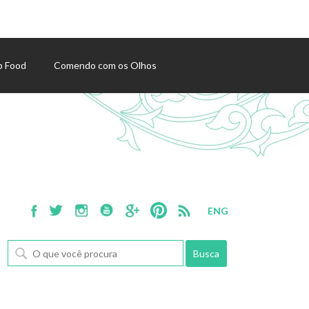
p Food
Comendo com os Olhos
ENG