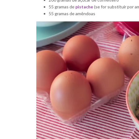
55 gramas de
pistache
(se for substituir por 
55 gramas de amêndoas