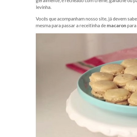
geralmente, é recheado com creme, ganache ou pa
levinha.
Vocês que acompanham nosso site, já devem sab
mesma para passar a receitinha de
macaron
para