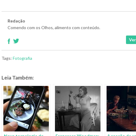
Redação
Comendo com os Olhos, alimento com conteúdo.
Ver
Tags:
Fotografia
Leia Também:
Nova tecnologia do
Francesca Woodman:
A reação de u