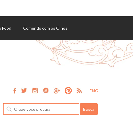
p Food
Comendo com os Olhos
ENG