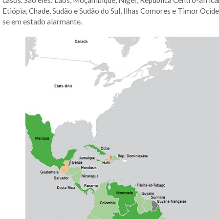
casos. São eles: Laos, Moçambique, Níger, República Centro-afric
Etiópia, Chade, Sudão e Sudão do Sul, Ilhas Comores e Timor Ocide
se em estado alarmante.