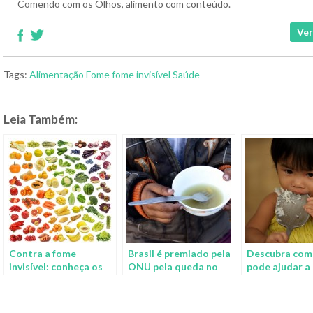
Comendo com os Olhos, alimento com conteúdo.
Ver
Tags:
Alimentação
Fome
fome invisível
Saúde
Leia Também:
Contra a fome
Brasil é premiado pela
Descubra com
invisível: conheça os
ONU pela queda no
pode ajudar a
alimentos que você
número de pessoas
combater e
deve ingerir
com fome
exterminar a 