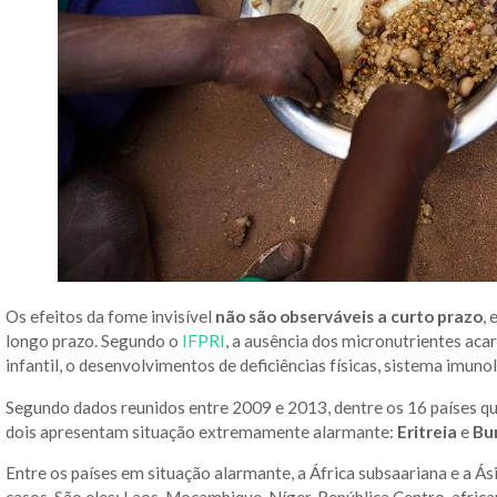
Os efeitos da fome invisível
não são observáveis a curto prazo
,
longo prazo. Segundo o
IFPRI
, a ausência dos micronutrientes ac
infantil, o desenvolvimentos de deficiências físicas, sistema imun
Segundo dados reunidos entre 2009 e 2013, dentre os 16 países qu
dois apresentam situação extremamente alarmante:
Eritreia
e
Bu
Entre os países em situação alarmante, a África subsaariana e a Á