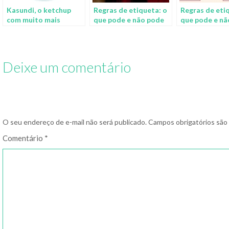
Kasundi, o ketchup
Regras de etiqueta: o
Regras de eti
com muito mais
que pode e não pode
que pode e nã
acontecendo
ser feito nas mesas
ser feito nas 
mundo afora
outros países
Deixe um comentário
O seu endereço de e-mail não será publicado.
Campos obrigatórios sã
Comentário
*