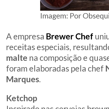
Imagem: Por Obsequ
A empresa
Brewer Chef
uni
receitas especiais, resultan
malte
na composição e quas
foram elaboradas pela chef
Marques
.
Ketchop
Inspirado nas cervejas brown