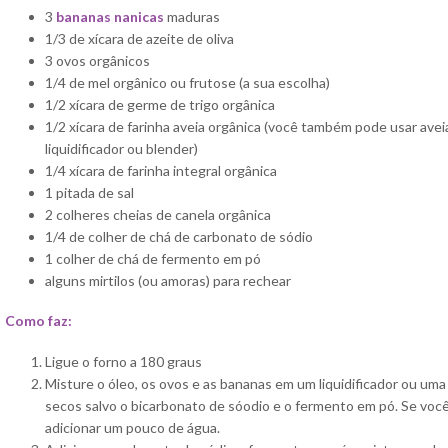
3
b
ananas nanicas
maduras
1/3 de xícara de azeite de oliva
3 ovos orgânicos
1/4 de mel orgânico ou frutose (a sua escolha)
1/2 xícara de germe de trigo orgânica
1/2 xícara de farinha aveia orgânica (você também pode usar ave
liquidificador ou blender)
1/4 xícara de farinha integral orgânica
1 pitada de sal
2 colheres cheias de canela orgânica
1/4 de colher de chá de carbonato de sódio
1 colher de chá de fermento em pó
alguns mirtilos (ou amoras) para rechear
Como faz:
Ligue o forno a 180 graus
Misture o óleo, os ovos e as bananas em um liquidificador ou uma
secos salvo o bicarbonato de sóodio e o fermento em pó. Se voc
adicionar um pouco de água.