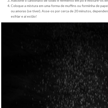
Adicione o carbonato de sódio e fermento em pó e misture-os l
Coloque a mistura em uma forma de muffins ou forminha de papel 
ou amoras (se tiver). Asse-os por cerca de 20 minutos, dependen
esfriar e ai estão!