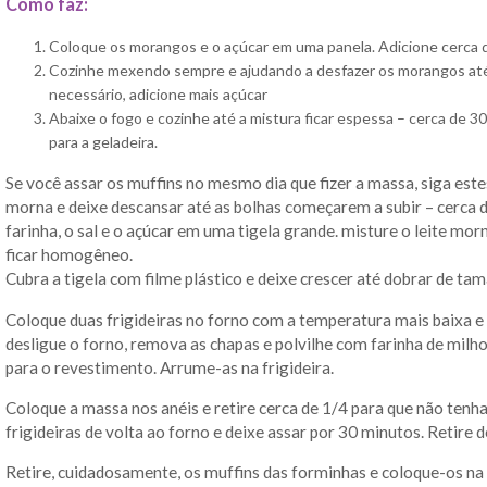
Como faz:
Coloque os morangos e o açúcar em uma panela. Adicione cerca d
Cozinhe mexendo sempre e ajudando a desfazer os morangos até 
necessário, adicione mais açúcar
Abaixe o fogo e cozinhe até a mistura ficar espessa – cerca de 3
para a geladeira.
Se você assar os muffins no mesmo dia que fizer a massa, siga est
morna e deixe descansar até as bolhas começarem a subir – cerca d
farinha, o sal e o açúcar em uma tigela grande. misture o leite mor
ficar homogêneo.
Cubra a tigela com filme plástico e deixe crescer até dobrar de ta
Coloque duas frigideiras no forno com a temperatura mais baixa e 
desligue o forno, remova as chapas e polvilhe com farinha de milh
para o revestimento. Arrume-as na frigideira.
Coloque a massa nos anéis e retire cerca de 1/4 para que não tenh
frigideiras de volta ao forno e deixe assar por 30 minutos. Retire
Retire, cuidadosamente, os muffins das forminhas e coloque-os na