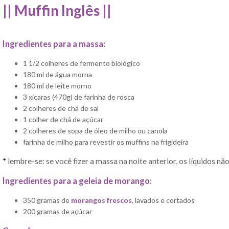
|| Muffin Inglês ||
Ingredientes para a massa:
1 1/2 colheres de fermento biológico
180 ml de água morna
180 ml de leite morno
3 xícaras (470g) de farinha de rosca
2 colheres de chá de sal
1 colher de chá de açúcar
2 colheres de sopa de óleo de milho ou canola
farinha de milho para revestir os muffins na frigideira
*
lembre-se: se você fizer a massa na noite anterior, os líquidos nã
Ingredientes para a geleia de morango:
350 gramas de
morangos frescos
, lavados e cortados
200 gramas de açúcar