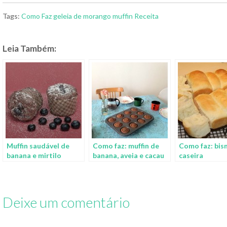
Tags:
Como Faz
geleia de morango
muffin
Receita
Leia Também:
Muffin saudável de
Como faz: muffin de
Como faz: bis
banana e mirtilo
banana, aveia e cacau
caseira
Deixe um comentário