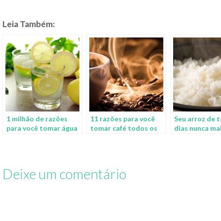
Leia Também:
1 milhão de razões
11 razões para você
Seu arroz de 
para você tomar água
tomar café todos os
dias nunca mai
com limão todos os
dias
mesmo
dias
Deixe um comentário