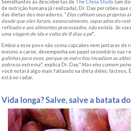
Semelhantes às descobertas de
The China Study
(um do
de nutrição humana já realizada), Dr. Day percebeu que 
das dietas dos moradores. “
Eles colhiam seus próprios 
desde que eles foram, essencialmente, separados do rest
refinado e aos alimentos processados, não existia. Se voc
uma viagem de ida e volta de 8 dias a pé
“.
Embora esse povo não coma cupcakes nem jantares de rea
mesmo a carne, desempenha um papel secundário nas ref
galinhas para ovos, porque os exércitos invadiam as al
pobreza extrema
“, explica Dr. Day.”
Mas eles comem peixe
você notará algo mais faltando na dieta deles: lácteos.
está no radar.
Vida longa?
Salve, salve a batata d