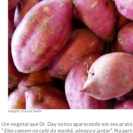
Imagem: Guia da Saúde
Um vegetal que Dr. Day notou aparecendo em seu prato m
“
Eles comem no café da manhã, almoço e jantar
“. Na par