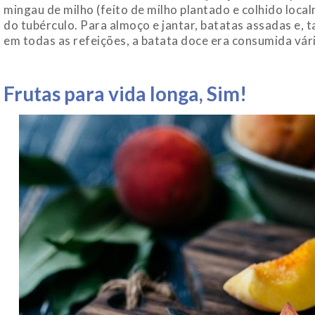
mingau de milho (feito de milho plantado e colhido loca
do tubérculo. Para almoço e jantar, batatas assadas e,
em todas as refeições, a batata doce era consumida vár
Frutas para vida longa, Sim!