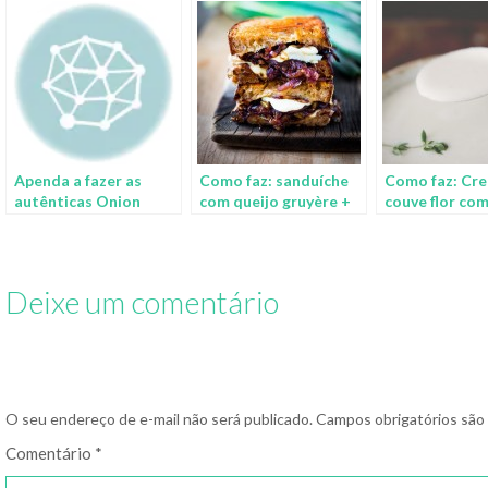
Apenda a fazer as
Como faz: sanduíche
Como faz: Cr
autênticas Onion
com queijo gruyère +
couve flor com
Rings
cebola caramelizada
brie
Deixe um comentário
O seu endereço de e-mail não será publicado.
Campos obrigatórios sã
Comentário
*