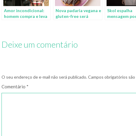
Amor incondicional:
Nova padaria vegana e
Skol espalha
homem compra e leva
gluten-free será
mensagem po
café para pacientes
inaugurada na Disney
no Dia do Org
em tratamento
Gay sem dizer
contra o câncer
única palavra
Deixe um comentário
O seu endereço de e-mail não será publicado.
Campos obrigatórios sã
Comentário
*