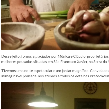
Desse jeito, fomos agraciados por Mônica e Cláudio, proprietário
melhores pousadas situadas em São Francisco Xavier, na Serra da 
Tivemos uma noite espetacular e um jantar magnífico. Convidados
inimaginável pousada, nos atemos a todos os detalhes irretocáveis