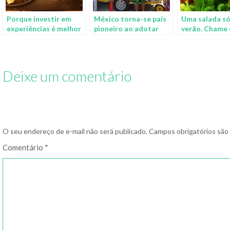
Porque investir em
México torna-se país
Uma salada só
experiências é melhor
pioneiro ao adotar
verão. Chame 
que investir em coisas
medida que proíbe
amigos!
publicidade de
guloseimas para
crianças
Deixe um comentário
O seu endereço de e-mail não será publicado.
Campos obrigatórios sã
Comentário
*