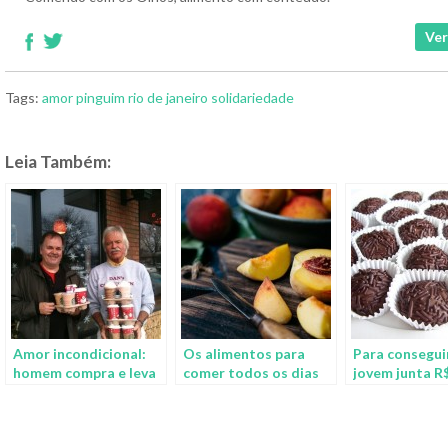
Ver
Tags:
amor
pinguim
rio de janeiro
solidariedade
Leia Também:
Amor incondicional:
Os alimentos para
Para conseguir
homem compra e leva
comer todos os dias
jovem junta R$
café para pacientes
que garantem vida
em 3 meses v
em tratamento
longa
brigadeiros a 
contra o câncer