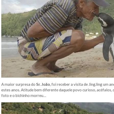
A maior surpresa do
Sr. João
, foi receber a visita de JingJing um 
estes anos. Atitude bem diferente daquele povo curioso, acéfalos, 
foto e o bichinho morreu…