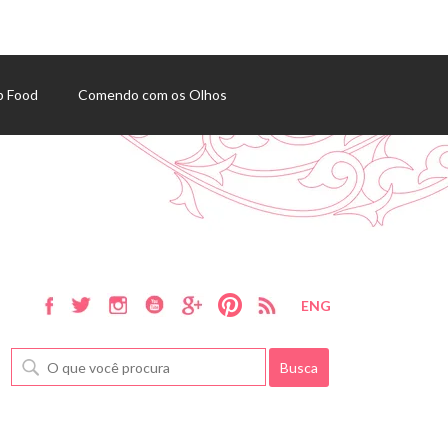
p Food
Comendo com os Olhos
ENG