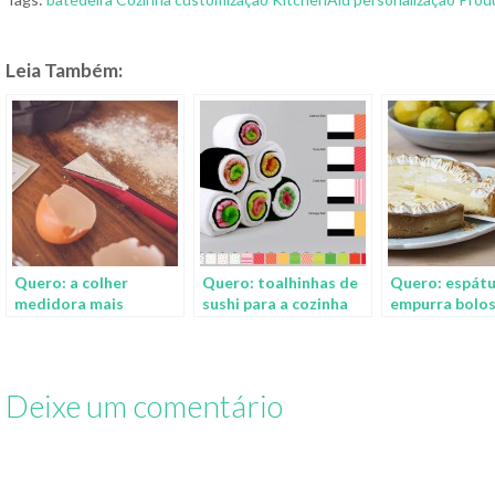
Leia Também:
Quero: a colher
Quero: toalhinhas de
Quero: espátu
medidora mais
sushi para a cozinha
empurra bolos
elegante e funcional
tortas direto
dos últimos tempos!
prato
Deixe um comentário