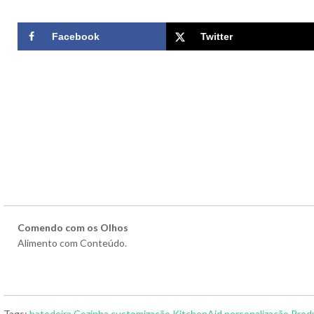
Facebook
Twitter
Comendo com os Olhos
Alimento com Conteúdo.
Tags:
batedeira
Cozinha
customização
KitchenAid
personalização
Prod