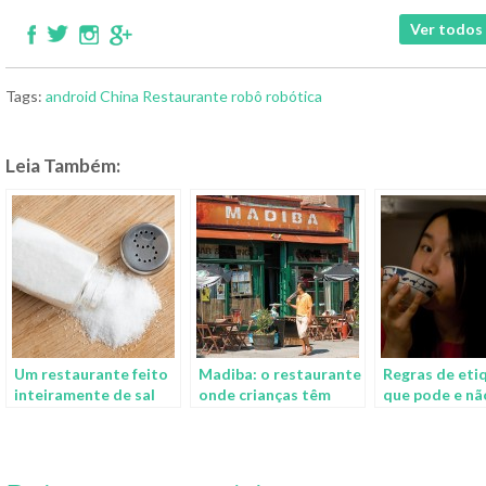
Ver todos 
Tags:
android
China
Restaurante
robô
robótica
Leia Também:
Um restaurante feito
Madiba: o restaurante
Regras de eti
inteiramente de sal
onde crianças têm
que pode e nã
aulas de alimentação
ser feito nas 
saudável
mundo afora