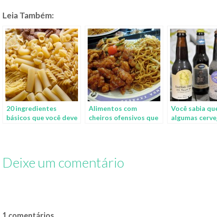
Leia Também:
20 ingredientes
Alimentos com
Você sabia qu
básicos que você deve
cheiros ofensivos que
algumas cerve
sempre ter na sua
você deve evitar
ficam melhore
cozinha
comer na firma
idade?
Deixe um comentário
1 comentários