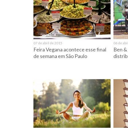
07 de abril de 2015
06 de abr
Feira Vegana acontece esse final
Ben & 
de semana em São Paulo
distri