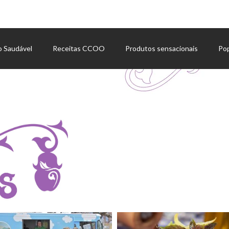
o Saudável
Receitas CCOO
Produtos sensacionais
Po