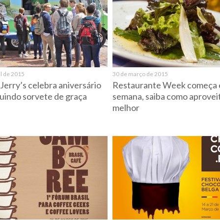
il de 2015
30 de março de 2015
Jerry’s celebra aniversário
Restaurante Week começa 
buindo sorvete de graça
semana, saiba como aprovei
melhor