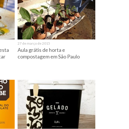
27 de março de 2015
esta
Aula grátis de horta e
tar
compostagem em São Paulo