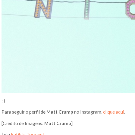
: )
Para seguir o perfil de
Matt Crump
no Instagram,
clique aqui
.
[Crédito de Imagens:
Matt Crump
]
| via
Fatih is Torment