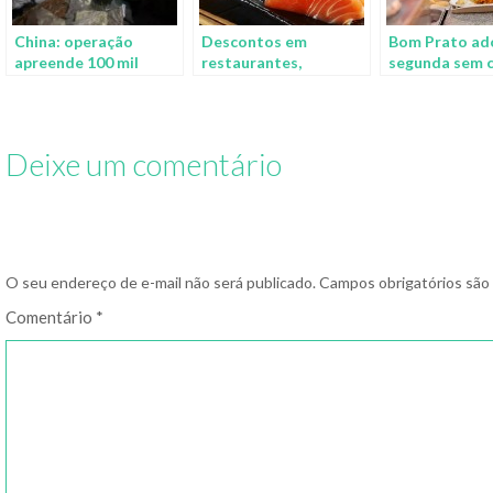
China: operação
Descontos em
Bom Prato ad
apreende 100 mil
restaurantes,
segunda sem 
toneladas de carne
produtos e
congelada há mais de
supermercados: pegue
40 anos
aqui o seu cupom
Deixe um comentário
O seu endereço de e-mail não será publicado.
Campos obrigatórios sã
Comentário
*