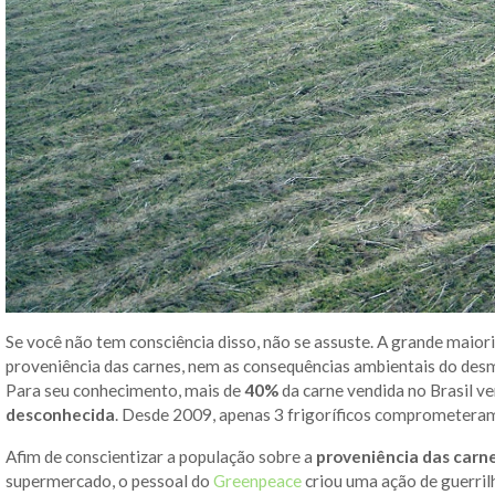
Se você não tem consciência disso, não se assuste. A grande maior
proveniência das carnes, nem as consequências ambientais do des
Para seu conhecimento, mais de
40%
da carne vendida no Brasil 
desconhecida
. Desde 2009, apenas 3 frigoríficos comprometer
Afim de conscientizar a população sobre a
proveniência das carn
supermercado, o pessoal do
Greenpeace
criou uma ação de guerril