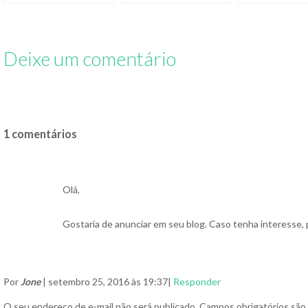
usadas por vale-
campanhas de boicote
refeição e cupons para
aos celulares
eventos
Deixe um comentário
1 comentários
Olá,
Gostaria de anunciar em seu blog. Caso tenha interesse, 
Por
Jone
| setembro 25, 2016 às 19:37|
Responder
O seu endereço de e-mail não será publicado.
Campos obrigatórios sã