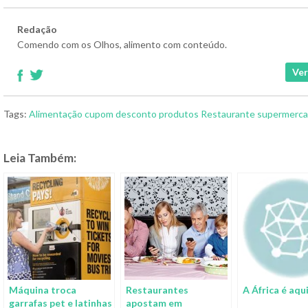
Redação
Comendo com os Olhos, alimento com conteúdo.
Ver
Tags:
Alimentação
cupom
desconto
produtos
Restaurante
supermerc
Leia Também:
Máquina troca
Restaurantes
A África é aqu
garrafas pet e latinhas
apostam em