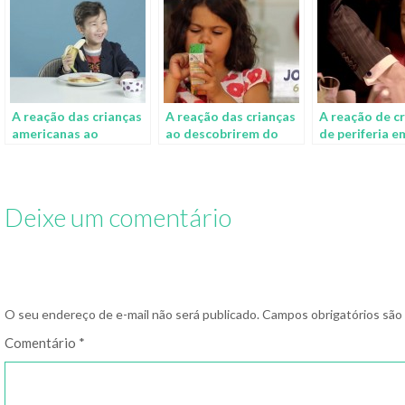
A reação das crianças
A reação das crianças
A reação de c
americanas ao
ao descobrirem do
de periferia 
provarem o café da
que suas bebidas
restaurante
manhã de outros
favoritas são feitas de
renomado
países
verdade
Deixe um comentário
O seu endereço de e-mail não será publicado.
Campos obrigatórios sã
Comentário
*