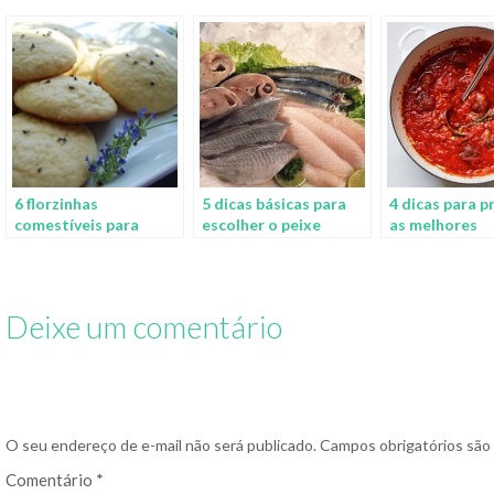
6 florzinhas
5 dicas básicas para
4 dicas para p
comestíveis para
escolher o peixe
as melhores
compor suas receitas
perfeito para suas
almôndegas e
refeições
Deixe um comentário
O seu endereço de e-mail não será publicado.
Campos obrigatórios sã
Comentário
*