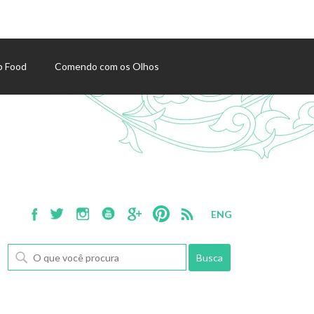
p Food
Comendo com os Olhos
ENG