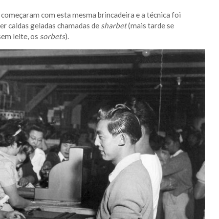
 começaram com esta mesma brincadeira e a técnica foi
zer caldas geladas chamadas de
sharbet
(mais tarde se
em leite, os
sorbets
).