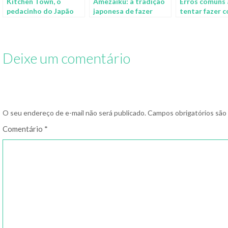
Kitchen Town, o
Amezaiku: a tradição
Erros comuns
pedacinho do Japão
japonesa de fazer
tentar fazer 
cheio de comida de
pirulitos esculturais
saudáveis
plástico
Deixe um comentário
O seu endereço de e-mail não será publicado.
Campos obrigatórios sã
Comentário
*