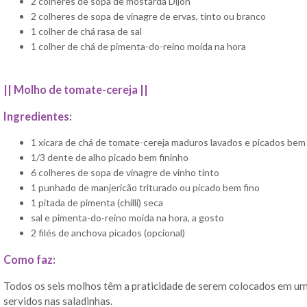
2 colheres de sopa de mostarda Dijon
2 colheres de sopa de vinagre de ervas, tinto ou branco
1 colher de chá rasa de sal
1 colher de chá de pimenta-do-reino moída na hora
||
Molho de tomate-cereja ||
Ingredientes:
1 xícara de chá de tomate-cereja maduros lavados e picados bem 
1/3 dente de alho picado bem fininho
6 colheres de sopa de vinagre de vinho tinto
1 punhado de manjericão triturado ou picado bem fino
1 pitada de pimenta (chilli) seca
sal e pimenta-do-reino moída na hora, a gosto
2 filés de anchova picados (opcional)
Como faz:
Todos os seis molhos têm a praticidade de serem colocados em um
servidos nas saladinhas.