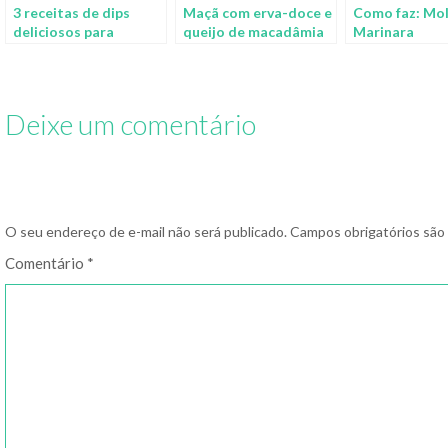
3 receitas de dips
Maçã com erva-doce e
Como faz: Mo
deliciosos para
queijo de macadâmia
Marinara
mergulhar seus snacks
Deixe um comentário
O seu endereço de e-mail não será publicado.
Campos obrigatórios sã
Comentário
*