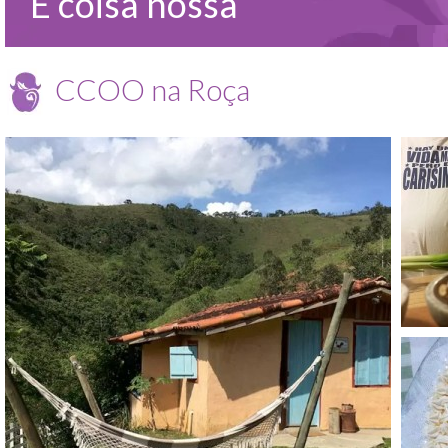
É coisa nossa
CCOO na Roça