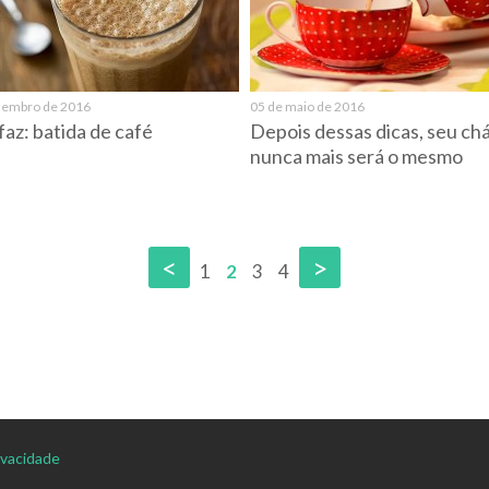
zembro de 2016
05 de maio de 2016
az: batida de café
Depois dessas dicas, seu ch
nunca mais será o mesmo
<
>
1
2
3
4
rivacidade