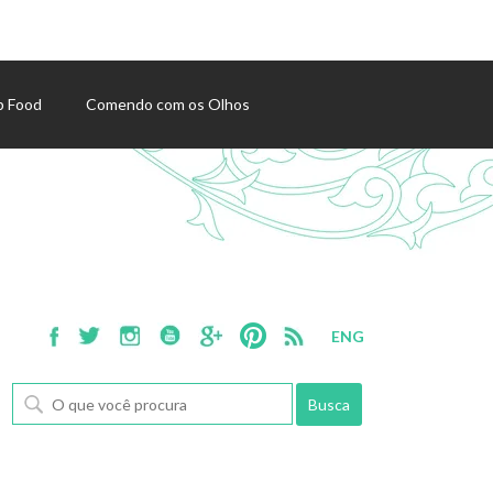
p Food
Comendo com os Olhos
ENG