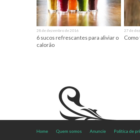
28 de dezembro de 2016
27 de de
6 sucos refrescantes para aliviar o
Como f
calorão
Home
Quem somos
Anuncie
Política de p