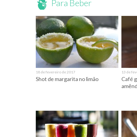
Para Beber
18 de fevereiro de 2017
13 de fev
Shot de margarita no limão
Café g
amênd