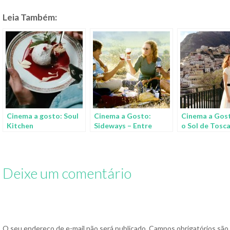
Leia Também:
Cinema a gosto: Soul
Cinema a Gosto:
Cinema a Gos
Kitchen
Sideways – Entre
o Sol de Tosc
Umas e Outras
Deixe um comentário
O seu endereço de e-mail não será publicado.
Campos obrigatórios sã