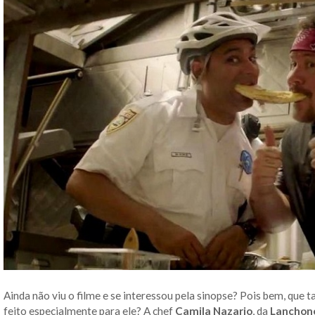
Ainda não viu o filme e se interessou pela sinopse? Pois bem, que t
feito especialmente para ele? A chef
Camila Nazario
, da
Lanchon