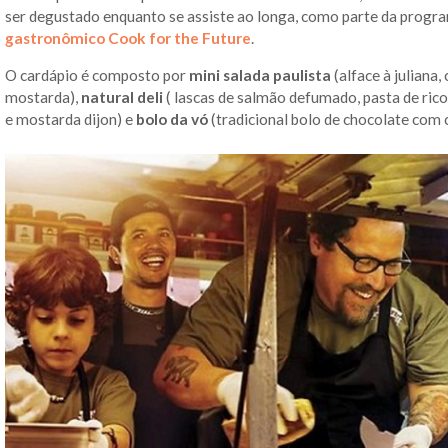
ser degustado enquanto se assiste ao longa, como parte da progr
gastronômico Cook for the Future
.
O cardápio é composto por
mini salada paulista
(alface à juliana
mostarda),
natural deli
( lascas de salmão defumado, pasta de ric
e mostarda dijon) e
bolo da vó
(tradicional bolo de chocolate com c