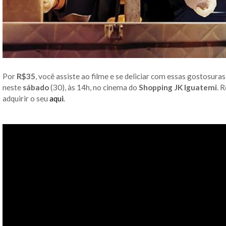
Por
R$35
, você assiste ao filme e se deliciar com essas gostosura
neste
sábado
(30), às 14h, no cinema do
Shopping JK Iguatemi
. 
adquirir o seu
aqui
.