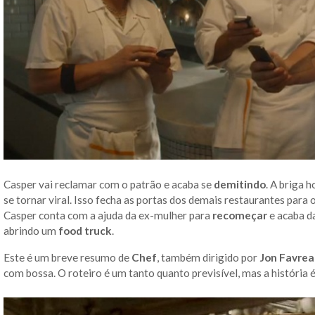
Casper vai reclamar com o patrão e acaba se
demitindo
. A briga 
se tornar viral. Isso fecha as portas dos demais restaurantes para
Casper conta com a ajuda da ex-mulher para
recomeçar
e acaba da
abrindo um
food truck
.
Este é um breve resumo de
Chef
, também dirigido por
Jon Favre
com bossa. O roteiro é um tanto quanto previsível, mas a história 