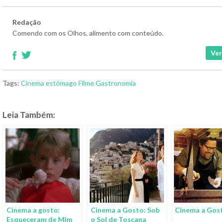
Redação
Comendo com os Olhos, alimento com conteúdo.
Ver
Tags:
Cinema
estômago
Filme
Gastronomia
Leia Também:
Cinema a gosto:
Cinema a Gosto: Sob
Cinema a Gost
Esqueceram de Mim
o Sol de Toscana