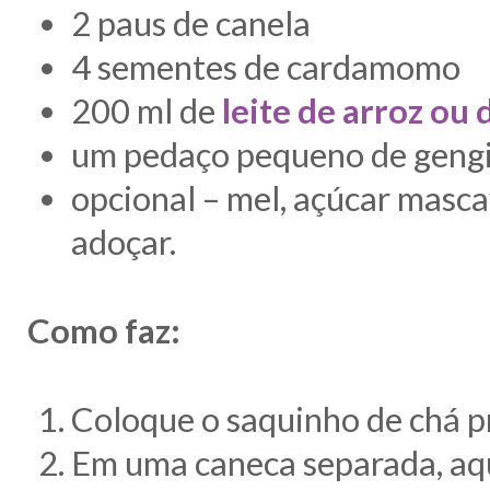
2 paus de canela
4 sementes de cardamomo
200 ml de
leite de arroz ou
um pedaço pequeno de geng
opcional – mel, açúcar masca
adoçar.
Como faz:
Coloque
o
saquinho de chá
p
Em
uma caneca
separada
, a