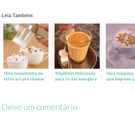
Leia Também:
Uma maquininha de
4 bebidas deliciosas
Uma máquina 
latte art pra chamar
para te dar energia e
que imprime q
de sua
disposição
imagem no seu
Deixe um comentário