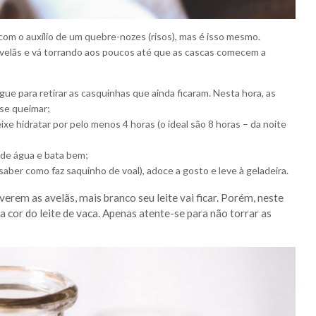
com o auxílio de um quebre-nozes (risos), mas é isso mesmo.
 avelãs e vá torrando aos poucos até que as cascas comecem a
ue para retirar as casquinhas que ainda ficaram. Nesta hora, as
se queimar;
xe hidratar por pelo menos 4 horas (o ideal são 8 horas – da noite
 de água e bata bem;
saber como faz saquinho de voal), adoce a gosto e leve à geladeira.
rem as avelãs, mais branco seu leite vai ficar. Porém, neste
ma cor do leite de vaca. Apenas atente-se para não torrar as