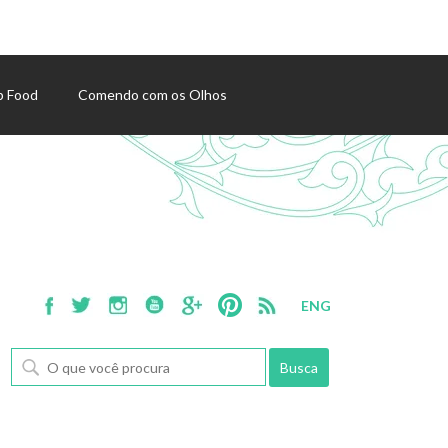
p Food
Comendo com os Olhos
ENG