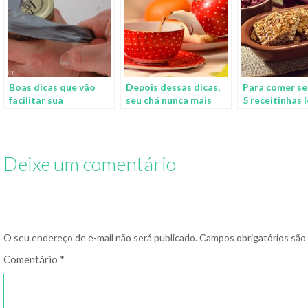
Boas dicas que vão
Depois dessas dicas,
Para comer se
facilitar sua
seu chá nunca mais
5 receitinhas 
alimentação no dia a
será o mesmo
para sua festi
dia
junina
Deixe um comentário
O seu endereço de e-mail não será publicado.
Campos obrigatórios sã
Comentário
*