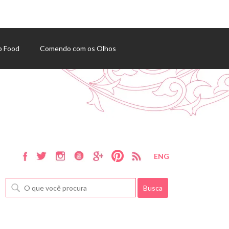
p Food
Comendo com os Olhos
ENG