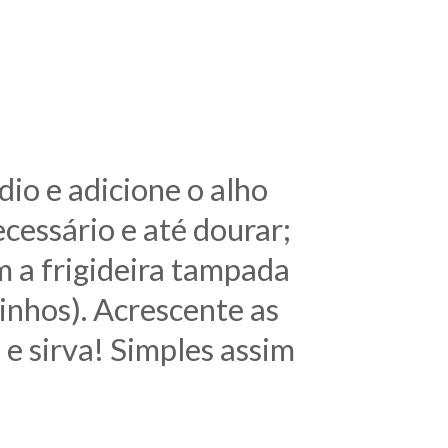
io e adicione o alho
cessário e até dourar;
m a frigideira tampada
inhos). Acrescente as
 e sirva! Simples assim