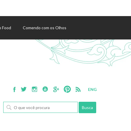
p Food
Comendo com os Olhos
ENG