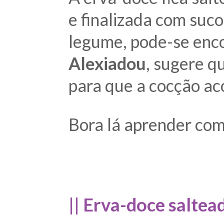
e finalizada com suco
legume, pode-se enco
Alexiadou
, sugere q
para que a cocção aco
Bora lá aprender com
|| Erva-doce saltead