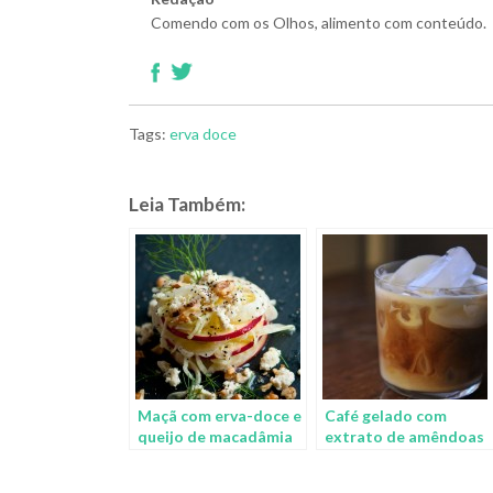
Comendo com os Olhos, alimento com conteúdo.
Tags:
erva doce
Leia Também:
Maçã com erva-doce e
Café gelado com
queijo de macadâmia
extrato de amêndoas
e semente de erva
doce