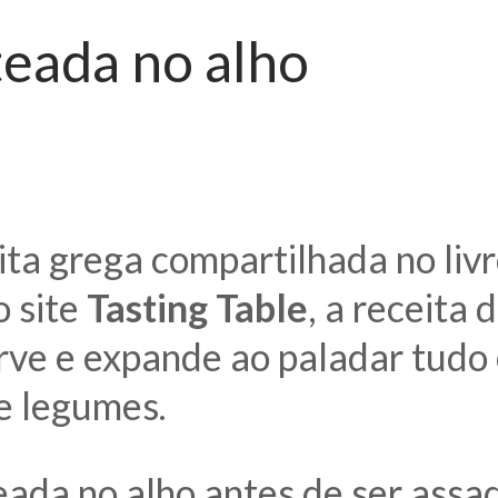
teada no alho
ita grega compartilhada no liv
o site
Tasting Table
, a receita
rve e expande ao paladar tudo
e legumes.
teada no alho antes de ser ass