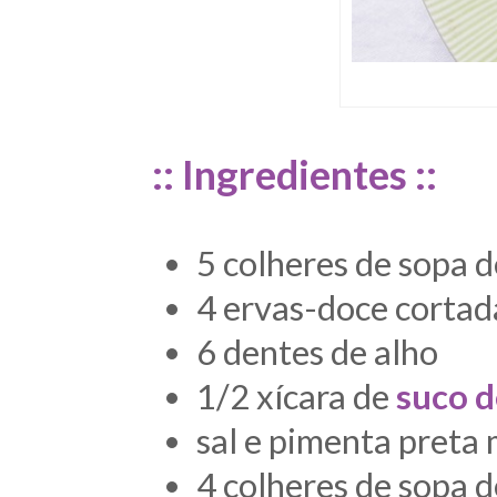
:: Ingredientes ::
5 colheres de sopa d
4 ervas-doce cortad
6 dentes de alho
1/2 xícara de
suco 
sal e pimenta preta 
4 colheres de sopa d