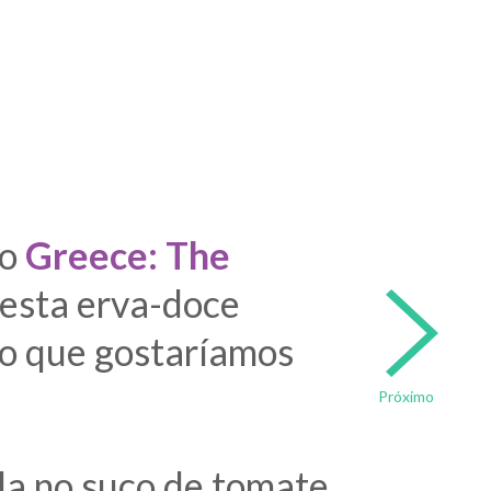
ro
Greece: The
 desta erva-doce
 o que gostaríamos
Próximo
ada no suco de tomate