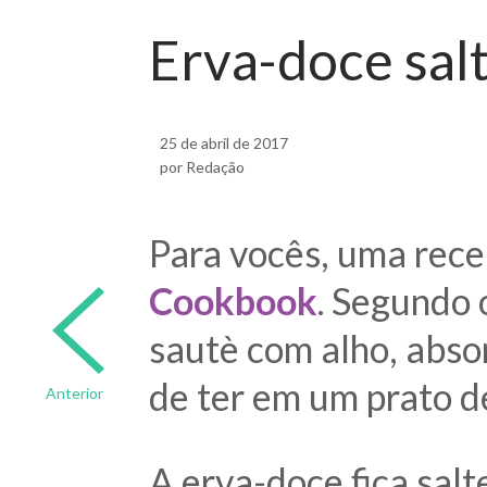
Erva-doce sal
25 de abril de 2017
por Redação
Para vocês, uma rece
Cookbook
. Segundo 
sautè com alho, abso
de ter em um prato d
Anterior
A erva-doce fica sal