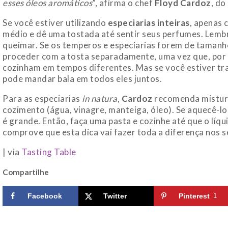
esses óleos aromáticos
”, afirma o chef
Floyd Cardoz
, do
Se você estiver utilizando
especiarias inteiras
, apenas
médio e dê uma tostada até sentir seus perfumes. Lemb
queimar. Se os temperos e especiarias forem de tamanho
proceder com a tosta separadamente, uma vez que, po
cozinham em tempos diferentes. Mas se você estiver t
pode mandar bala em todos eles juntos.
Para as especiarias
in natura
,
Cardoz
recomenda misturá
cozimento (água, vinagre, manteiga, óleo). Se aquecê-los
é grande. Então, faça uma pasta e cozinhe até que o lí
comprove que esta dica vai fazer toda a diferença nos s
| via
Tasting Table
Compartilhe
Facebook
Twitter
Pinterest
1