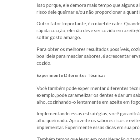
Isso porque, ele demora mais tempo que alguns a
risco dele queimar e/ou não proporcionar a quanti
Outro fator importante, é o nível de calor. Quand
rápida cocção, ele não deve ser cozido em azeite/
soltar gosto amargo.
Para obter os melhores resultados possíveis, co
boa ideia para mesclar sabores, é acrescentar erv
cozido.
Experimente Diferentes Técnicas
Você também pode experimentar diferentes técnicas
exemplo, pode caramelizar os dentes e dar um sab
alho, cozinhando-o lentamente em azeite em fogo
Implementando essas estratégias, você garantirá
alho queimado. Aproveite os sabores ricos e evite
implementar. Experimente essas dicas em sua próx
Também temos que levar em consideração o taman