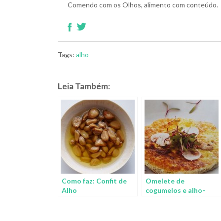
Comendo com os Olhos, alimento com conteúdo.
Tags:
alho
Leia Também:
Como faz: Confit de
Omelete de
Alho
cogumelos e alho-
poró