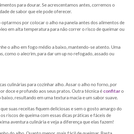
limentos para dourar. Se acrescentamos antes, corremos o
dade de sabor que ele pode oferecer.
o optarmos por colocar o alho na panela antes dos alimentos de
óleo em alta temperatura para não correr o risco de queimar ou
zinhe o alho em fogo médio a baixo, mantendo-se atento. Uma
as, como o alecrim, para dar um up no refogado, assado ou
 culinárias para cozinhar alho. Assar o alho no forno, por
or doce e profundo aos seus pratos. Outra técnica é
confitar
o
 baixo, resultando em uma textura macia e um sabor suave.
 que suas receitas fiquem deliciosas e sem o gosto amargo do
 os riscos de queima com essas dicas práticas e fáceis de
ima aventura culinária e veja a diferença que elas fazem!
ho do alho. Quanto menor, mais fácil de queimar. Basta