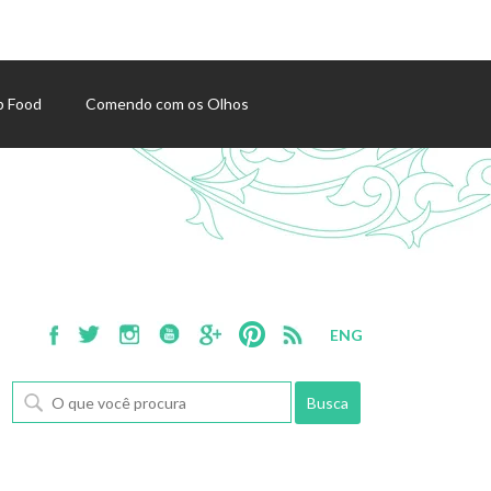
p Food
Comendo com os Olhos
ENG