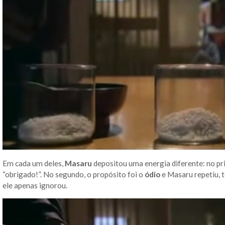
Em cada um deles,
Masaru
depositou uma energia diferente: no pr
“obrigado!”. No segundo, o propósito foi o
ódio
e Masaru repetiu, to
ele apenas ignorou.