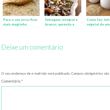
Para o seu arroz ficar
Selvagem, integral e
Como faz: leit
mais magrinho
branco: aprenda a
vegetal de am
receita perfeita para
arroz e aveia
cozinhar os 3 tipos de
arroz
Deixe um comentário
O seu endereço de e-mail não será publicado.
Campos obrigatórios sã
Comentário
*