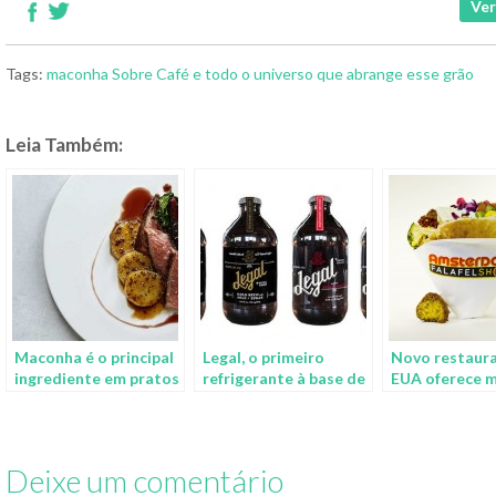
Ver
Tags:
maconha
Sobre Café e todo o universo que abrange esse grão
Leia Também:
Maconha é o principal
Legal, o primeiro
Novo restaur
ingrediente em pratos
refrigerante à base de
EUA oferece 
de restaurante
maconha
como ingredi
americano
especial
Deixe um comentário