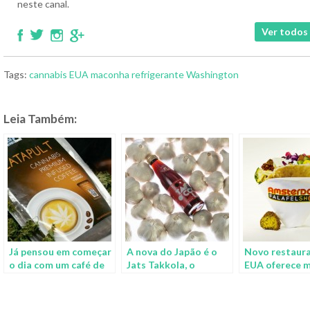
neste canal.
Ver todos 
Tags:
cannabis
EUA
maconha
refrigerante
Washington
Leia Também:
Já pensou em começar
A nova do Japão é o
Novo restaur
o dia com um café de
Jats Takkola, o
EUA oferece 
maconha?
refrigerante sabor
como ingredi
alho
especial