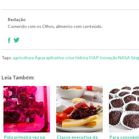
Redação
Comendo com os Olhos, alimento com conteúdo.
Tags:
agricultura
Água
aplicativo
crise hídrica
FIAP
Inovação
NASA
Sing
Leia Também:
Pela primeira vez na
Classe executiva da
Para conseguir