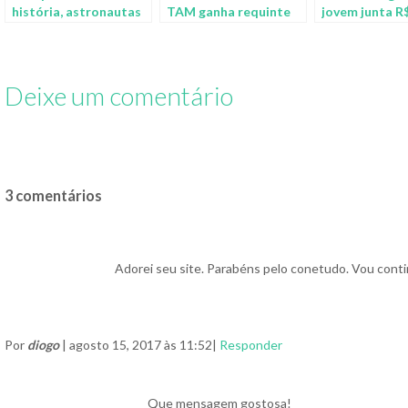
história, astronautas
TAM ganha requinte
jovem junta R$
comerão alface
no cardápio de bordo
em 3 meses v
produzida no espaço
brigadeiros a 
Deixe um comentário
3 comentários
Adorei seu site. Parabéns pelo conetudo. Vou conti
Por
diogo
| agosto 15, 2017 às 11:52|
Responder
Que mensagem gostosa!