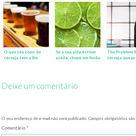
O que seu copo de
Se a sua vida estiver
The Problem S
cerveja tem a lhe
azeda, chupe um limão
cerveja que p
oferecer de bom?
resolver seus
problemas
Deixe um comentário
O seu endereço de e-mail não será publicado.
Campos obrigatórios sã
Comentário
*