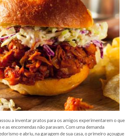
passou a inventar pratos para os amigos experimentarem o que
ram e as encomendas não paravam. Com uma demanda
dedorismo e abriu, na garagem de sua casa, o primeiro açougue