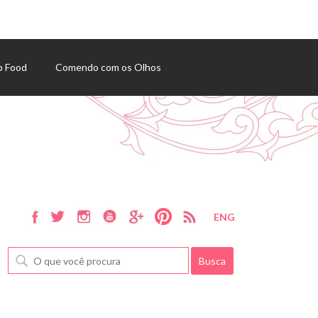
p Food
Comendo com os Olhos
ENG