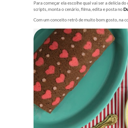
Para começar ela escolhe qual vai ser a delícia do
scripts, monta o cenário, filma, edita e posta no
Du
Com um conceito retrô de muito bom gosto, na c