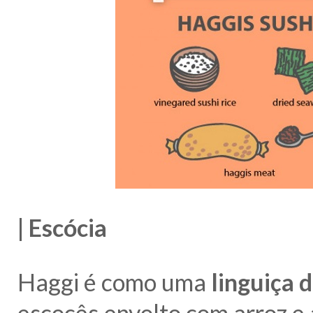
| Escócia
Haggi é como uma
linguiça 
escocês,envolto com arroz e 