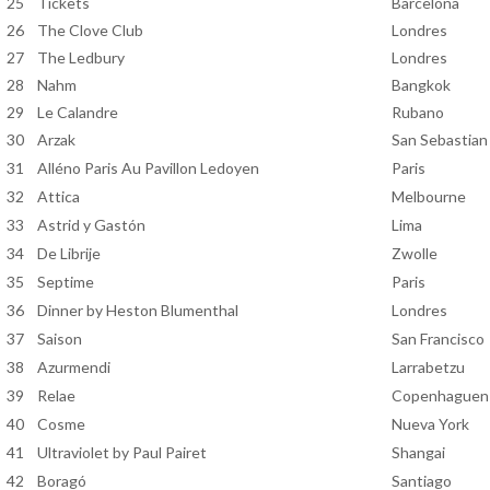
25
Tickets
Barcelona
26
The Clove Club
Londres
27
The Ledbury
Londres
28
Nahm
Bangkok
29
Le Calandre
Rubano
30
Arzak
San Sebastian
31
Alléno Paris Au Pavillon Ledoyen
Paris
32
Attica
Melbourne
33
Astrid y Gastón
Lima
34
De Librije
Zwolle
35
Septime
Paris
36
Dinner by Heston Blumenthal
Londres
37
Saison
San Francisco
38
Azurmendi
Larrabetzu
39
Relae
Copenhaguen
40
Cosme
Nueva York
41
Ultraviolet by Paul Pairet
Shangai
42
Boragó
Santiago