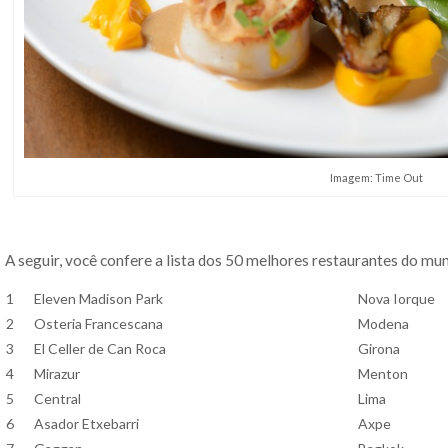
Imagem: Time Out
A seguir, você confere a lista dos 50 melhores restaurantes do mu
1
Eleven Madison Park
Nova Iorque
2
Osteria Francescana
Modena
3
El Celler de Can Roca
Girona
4
Mirazur
Menton
5
Central
Lima
6
Asador Etxebarri
Axpe