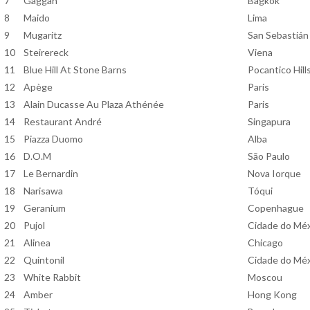
7
Gaggan
Bagkok
8
Maido
Lima
9
Mugaritz
San Sebastián
10
Steirereck
Viena
11
Blue Hill At Stone Barns
Pocantico Hill
12
Apège
Paris
13
Alain Ducasse Au Plaza Athénée
Paris
14
Restaurant André
Singapura
15
Piazza Duomo
Alba
16
D.O.M
São Paulo
17
Le Bernardin
Nova Iorque
18
Narisawa
Tóqui
19
Geranium
Copenhague
20
Pujol
Cidade do Mé
21
Alinea
Chicago
22
Quintonil
Cidade do Mé
23
White Rabbit
Moscou
24
Amber
Hong Kong