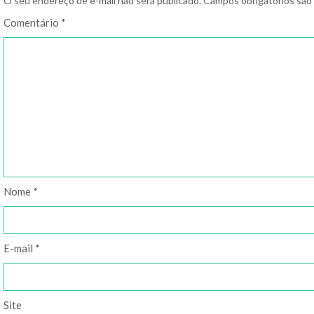
O seu endereço de e-mail não será publicado.
Campos obrigatórios sã
Comentário
*
Nome
*
E-mail
*
Site