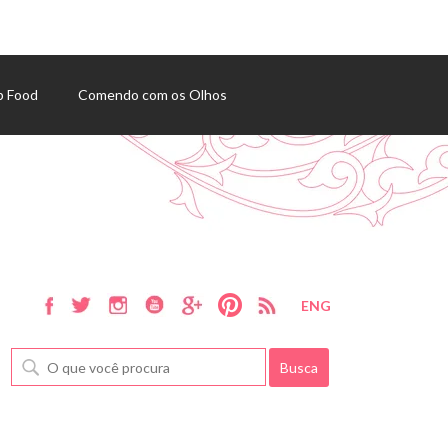
p Food
Comendo com os Olhos
ENG