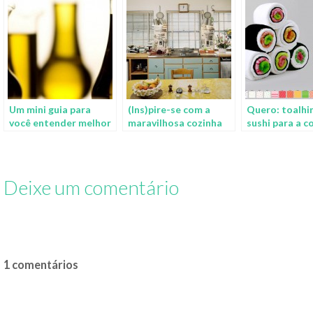
Um mini guia para
(Ins)pire-se com a
Quero: toalhi
você entender melhor
maravilhosa cozinha
sushi para a c
sobre o azeite, o ouro
de Julia Child
da cozinha
Deixe um comentário
1 comentários