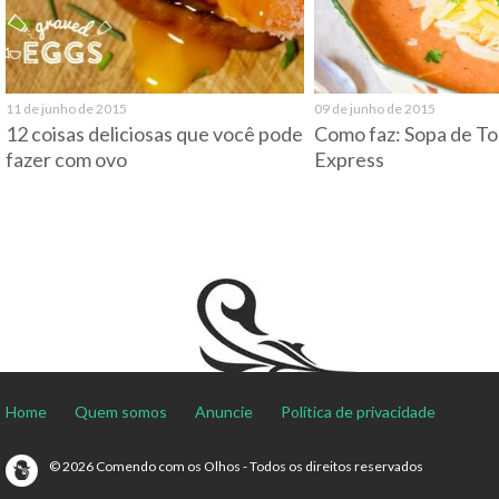
11 de junho de 2015
09 de junho de 2015
12 coisas deliciosas que você pode
Como faz: Sopa de T
fazer com ovo
Express
Home
Quem somos
Anuncie
Política de privacidade
© 2026 Comendo com os Olhos - Todos os direitos reservados