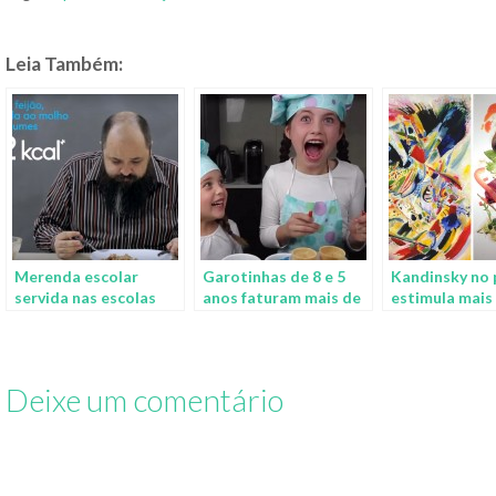
Leia Também:
Merenda escolar
Garotinhas de 8 e 5
Kandinsky no 
servida nas escolas
anos faturam mais de
estimula mais
públicas do estado de
R$ 450 mil por mês
ao comer
SP tem gosto de
com canal no youtube
descaso
Deixe um comentário